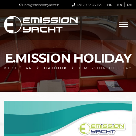
info@emissionyacht.hu
+36 20 22 33 133
HU
EN
DE
E.MISSION HOLIDAY
KEZDŐLAP
HAJÓINK
E.MISSION HOLIDAY